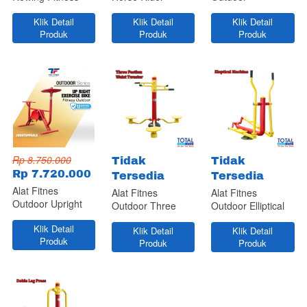
Outdoor
Fitness Outdoor
Klik Detail
Klik Detail
Klik Detail
`
`
`
Produk
Produk
Produk
Rp 8.750.000
Tidak
Tidak
Rp 7.720.000
Tersedia
Tersedia
Alat Fitnes
Alat Fitnes
Alat Fitnes
Outdoor Upright
Outdoor Three
Outdoor Elliptical
Exercise Bike
Postion Waist
Machine
Klik Detail
Klik Detail
Klik Detail
Ttwister
`
`
`
Produk
Produk
Produk