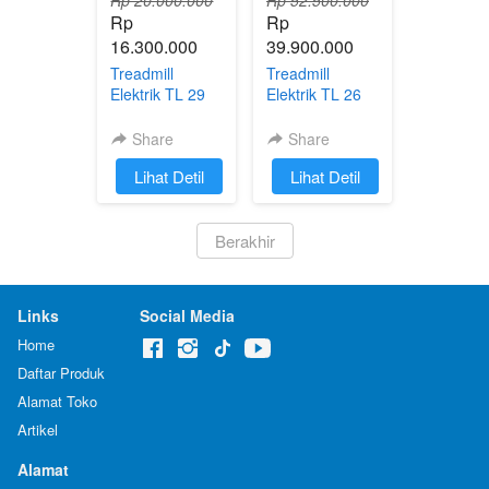
Rp 
Rp 
16.300.000
39.900.000
Treadmill
Treadmill
Elektrik TL 29
Elektrik TL 26
AC Bandung
AC Bandung
Share
Share
`
Lihat Detil
`
Lihat Detil
`
Berakhir
Links
Social Media
Home
Daftar Produk
Alamat Toko
Artikel
Alamat