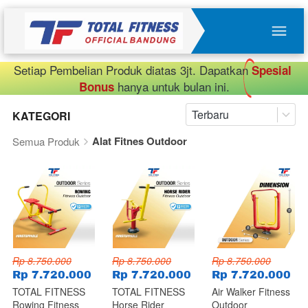
Setiap Pembelian Produk diatas 3jt. Dapatkan 
Spesial 
 hanya untuk bulan ini.
Bonus
Terbaru
KATEGORI
Alat Fitnes Outdoor
Semua Produk
Rp 8.750.000
Rp 8.750.000
Rp 8.750.000
Rp 7.720.000
Rp 7.720.000
Rp 7.720.000
TOTAL FITNESS
TOTAL FITNESS
Air Walker Fitness
Rowing Fitness
Horse Rider
Outdoor