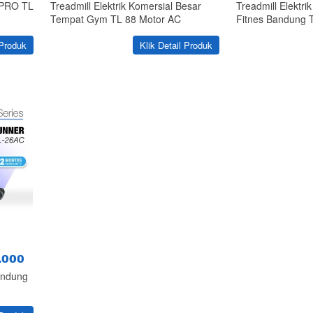
 PRO TL
Treadmill Elektrik Komersial Besar
Treadmill Elektri
Tempat Gym TL 88 Motor AC
Fitnes Bandung 
`
 Produk
Klik Detail Produk
.000
andung