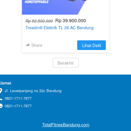
Rp 39.900.000
Rp 52.500.000
Treadmill Elektrik TL 26 AC Bandung
Share
`
Lihat Detil
`
Berakhir
lamat
Jl. Leuwipanjang no.32c Bandung
0821-1711-7877
0821-1711-7877
TotalFitnesBandung.com