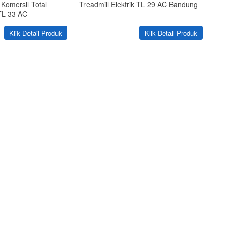
k Komersil Total
Treadmill Elektrik TL 29 AC Bandung
TL 33 AC
`
`
Klik Detail Produk
Klik Detail Produk