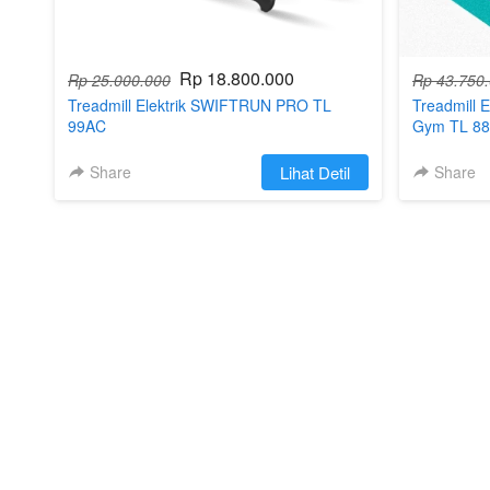
Rp 18.800.000
Rp 25.000.000
Rp 43.750
Treadmill Elektrik SWIFTRUN PRO TL
Treadmill 
99AC
Gym TL 88
Share
`
Lihat Detil
Share