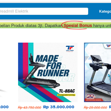
readmill Elektrik
Katego
elian Produk diatas 3jt. Dapatkan 
 hanya unt
Spesial Bonus
.000
Rp 43.750.000
Rp 35.000.000
Rp 29.000.000