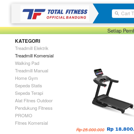
Cari T
Setiap Pemb
KATEGORI
Treadmill Elektrik
Treadmill Komersial
Walking Pad
Treadmill Manual
Home Gym
Sepeda Statis
Sepeda Terapi
Alat Fitnes Outdoor
Pendukung Fitness
PROMO
Fitnes Komersial
Rp 25.000.000
Rp 18.800