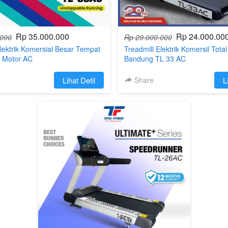
Rp 35.000.000
Rp 24.000.00
.000
Rp 29.000.000
Elektrik Komersial Besar Tempat
Treadmill Elektrik Komersil Total
 Motor AC
Bandung TL 33 AC
`
Lihat Detil
Share
`
L