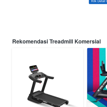
`
Klik Detail
Rekomendasi Treadmill Komersial