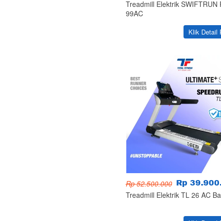
Treadmill Elektrik SWIFTRUN
99AC
`
Klik Detail
Rp 52.500.000
Rp 39.900
Treadmill Elektrik TL 26 AC B