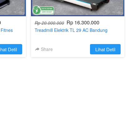
0
Rp 16.300.000
Rp 20.000.000
 Fitnes
Treadmill Elektrik TL 29 AC Bandung
ihat Detil
Share
`
Lihat Detil