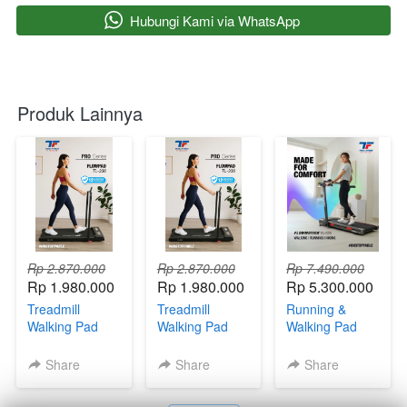
`
Hubungi Kami via WhatsApp
Produk Lainnya
Rp 2.870.000
Rp 2.870.000
Rp 7.490.000
Rp 1.980.000
Rp 1.980.000
Rp 5.300.000
Treadmill
Treadmill
Running &
Walking Pad
Walking Pad
Walking Pad
Incline Total
Incline Total
Flowmotion
Fitness Pro
Fitness Pro
Ultimate Series
Share
Share
Share
Series Flowpad
Series Flowpad
Total Fitness
TL-336
TL-336
TL-555