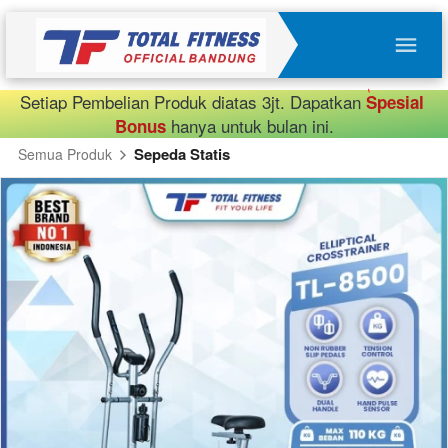
Setiap Pembelian Produk diatas 3jt. Dapatkan 
Spesial 
 hanya untuk bulan ini.
Bonus
Sepeda Statis
Semua Produk