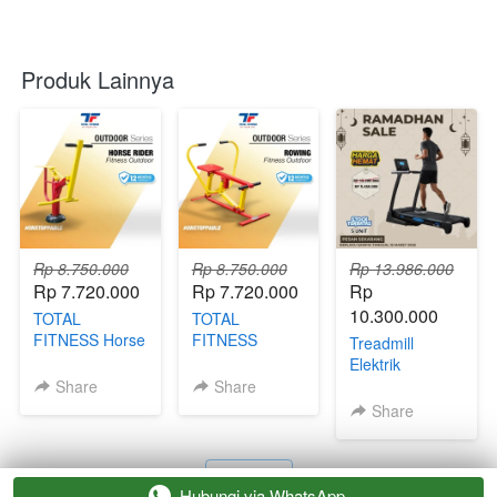
Produk Lainnya
Rp 8.750.000
Rp 8.750.000
Rp 13.986.000
Rp 7.720.000
Rp 7.720.000
Rp 
10.300.000
TOTAL
TOTAL
FITNESS Horse
FITNESS
Treadmill
Rider Fitness
Rowing Fitness
Elektrik
Outdoor
Outdoor
Automatic
Share
Share
Incline Neorun
Share
Ultimate TL-170
Total Fitness
Bandung
`
`
Hubungi via WhatsApp