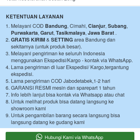
KETENTUAN LAYANAN
Melayani COD 
Bandung
, Cimahi, 
Cianjur
, 
Subang
, 
Purwakarta
, 
Garut
, 
Tasikmalaya
, 
Jawa Barat
 .
GRATIS KIRIM
 & 
SETTING
 area Bandung dan 
sekitarnya (untuk produk besar).
Melayani pengiriman ke seluruh Indonesia 
menggunakan Ekspedisi/Kargo - kontak via WhatsApp.
Lama pengiriman di luar Ekspedisi/ Kargo,tergantung 
ekspedisi.
Lama pengiriman COD Jabodetabek,1-2 hari 
GARANSI RESMI mesin dan sparepart 1 tahun 
Info lebih lanjut bisa kontak via Whatsapp atau chat 
Untuk melihat produk bisa datang langsung ke 
showroom kami 
Untuk pengambilan barang secara langsung bisa 
langsung datang ke gudang kami 
`
Hubungi Kami via WhatsApp