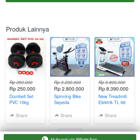
Produk Lainnya
Rp 350.000
Rp 3.200.000
Rp 9.800.000
Rp 250.000
Rp 2.800.000
Rp 8.390.000
Dumbell Set
Spinning Bike
New Treadmill
PVC 10kg
Sepeda
Elektrik TL 66
Dumbel Barbel
Olahraga Total
Total Fitness
Plastik Alat
Fitness Indoor
Bandung
Share
Share
Share
Angkat Beban
TL 960
Olahraga
Bandung
`
`
Hubungi via WhatsApp