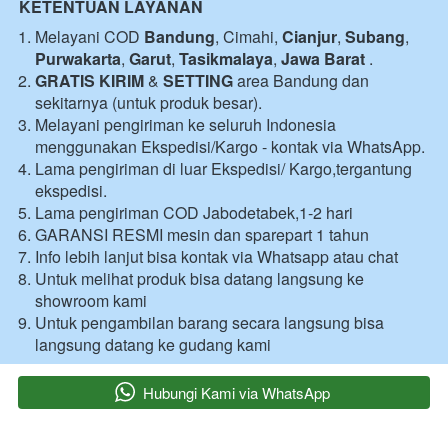
KETENTUAN LAYANAN
Melayani COD 
Bandung
, Cimahi, 
Cianjur
, 
Subang
, 
Purwakarta
, 
Garut
, 
Tasikmalaya
, 
Jawa Barat
 .
GRATIS KIRIM
 & 
SETTING
 area Bandung dan 
sekitarnya (untuk produk besar).
Melayani pengiriman ke seluruh Indonesia 
menggunakan Ekspedisi/Kargo - kontak via WhatsApp.
Lama pengiriman di luar Ekspedisi/ Kargo,tergantung 
ekspedisi.
Lama pengiriman COD Jabodetabek,1-2 hari 
GARANSI RESMI mesin dan sparepart 1 tahun 
Info lebih lanjut bisa kontak via Whatsapp atau chat 
Untuk melihat produk bisa datang langsung ke 
showroom kami 
Untuk pengambilan barang secara langsung bisa 
langsung datang ke gudang kami 
`
Hubungi Kami via WhatsApp