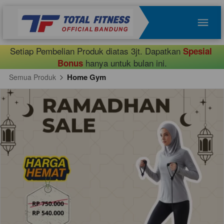
Setiap Pembelian Produk diatas 3jt. Dapatkan 
Spesial 
 hanya untuk bulan ini.
Bonus
Home Gym
Semua Produk