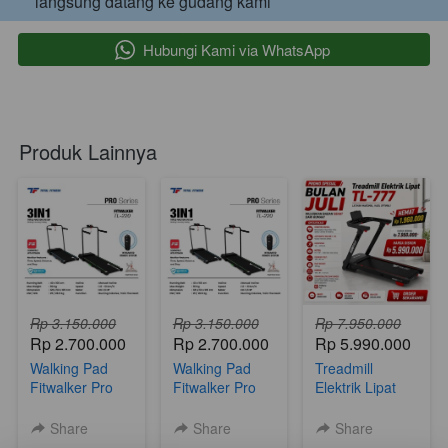
langsung datang ke gudang kami 
`
Hubungi Kami via WhatsApp
Produk Lainnya
Rp 3.150.000
Rp 3.150.000
Rp 7.950.000
Rp 2.700.000
Rp 2.700.000
Rp 5.990.000
Walking Pad
Walking Pad
Treadmill
Fitwalker Pro
Fitwalker Pro
Elektrik Lipat
Series Total
Series Total
Elite Series TL-
Fitness TL 220
Fitness TL 220
777 2HP Auto
Share
Share
Share
Incline Total